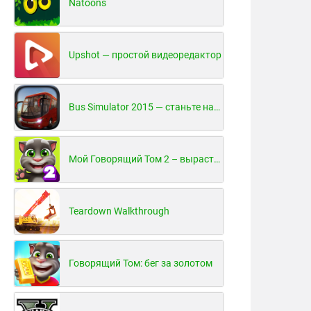
Natoons
Upshot — простой видеоредактор
Bus Simulator 2015 — станьте настоящим водителем автобуса!
Мой Говорящий Том 2 – вырасти и воспитай своего котенка
Teardown Walkthrough
Говорящий Том: бег за золотом