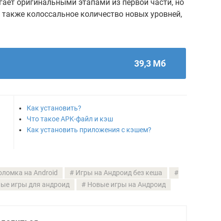
гает оригинальными этапами из первой части, но
 также колоссальное количество новых уровней,
39,3 Мб
Как установить?
Что такое APK-файл и кэш
Как установить приложения с кэшем?
оломка на Android
Игры на Андроид без кеша
ые игры для андроид
Новые игры на Андроид