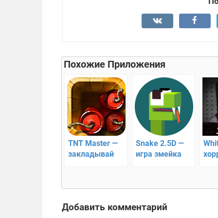
По
Похожие Приложения
TNT Master —
Snake 2.5D —
Whi
закладывай
игра змейка
хор
взрывчатку!!
Добавить комментарий