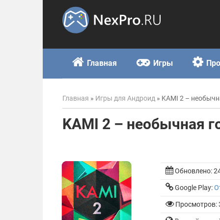
Skip
to
content
Главная
Игры
Пр
Главная
»
Игры для Андроид
»
KAMI 2 – необыч
KAMI 2 – необычная 
Обновлено:
2
Google Play:
О
Просмотров: 