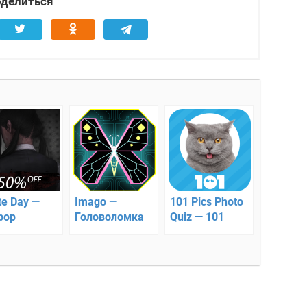
делиться
te Day —
Imago —
101 Pics Photo
рор
Головоломка
Quiz — 101
Картинка: Фото
Викторина