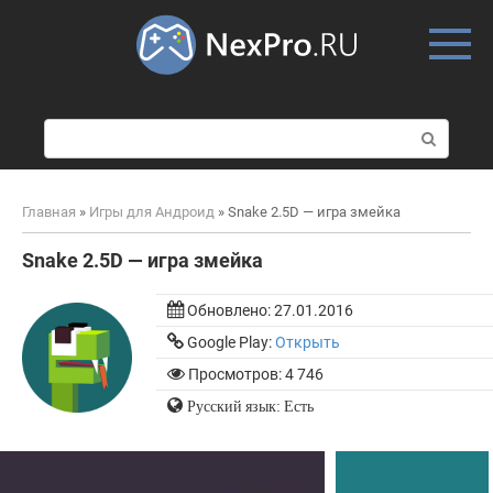
Skip
to
content
П
о
и
с
Главная
»
Игры для Андроид
»
Snake 2.5D — игра змейка
к
:
Snake 2.5D — игра змейка
Обновлено:
27.01.2016
Google Play:
Открыть
Просмотров: 4 746
Русский язык: Есть