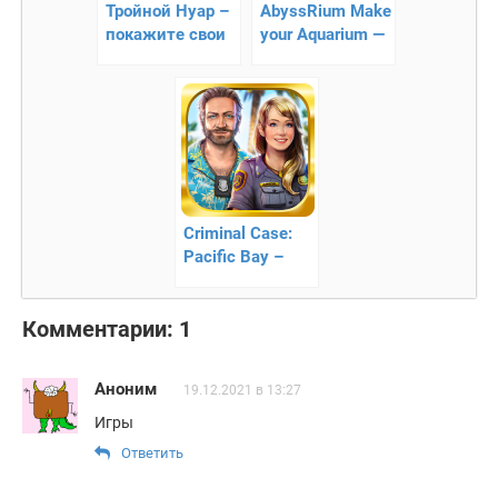
Тройной Нуар –
AbyssRium Make
покажите свои
your Aquarium —
лучшие навыки
глубоководный
аквариум
Criminal Case:
Pacific Bay –
интересные
расследования
Комментарии: 1
Аноним
19.12.2021 в 13:27
Игры
Ответить