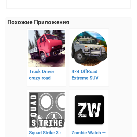
Похожие Приложения
Truck Driver
4×4 OffRoad
crazy road –
Extreme SUV
приключения на
Racing — 4×4
дороге
Внедорожники
Экстрим Гонки
Squad Strike 3 :
Zombie Watch —