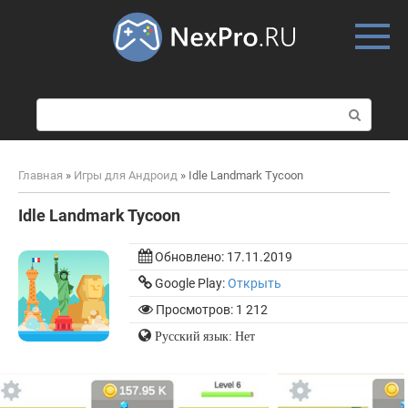
Skip
to
content
П
о
и
с
Главная
»
Игры для Андроид
»
Idle Landmark Tycoon
к
:
Idle Landmark Tycoon
Обновлено:
17.11.2019
Google Play:
Открыть
Просмотров: 1 212
Русский язык: Нет