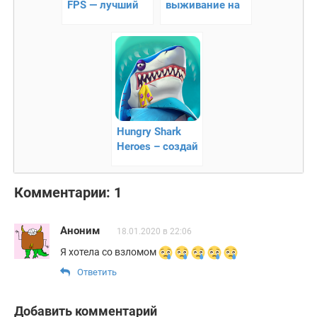
FPS — лучший
выживание на
клон CS с
острове!
мультиплеером!
Hungry Shark
Heroes – создай
подводный мир
мечты
Комментарии: 1
Аноним
18.01.2020 в 22:06
Я хотела со взломом
Ответить
Добавить комментарий