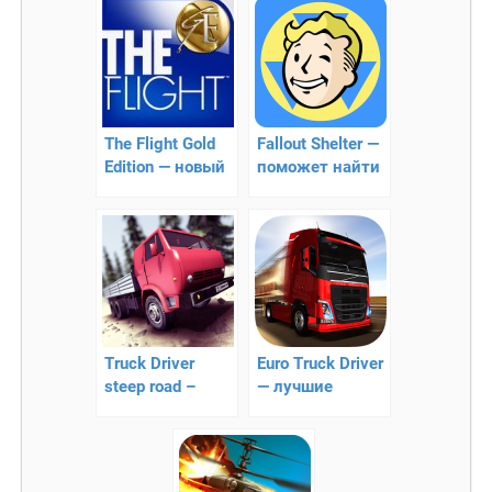
The Flight Gold
Fallout Shelter —
Edition — новый
поможет найти
симулятор
достойное
полета
укрытие
Truck Driver
Euro Truck Driver
steep road –
— лучшие
вождение
дальнобойщики
грузового
для Android
автомобиля