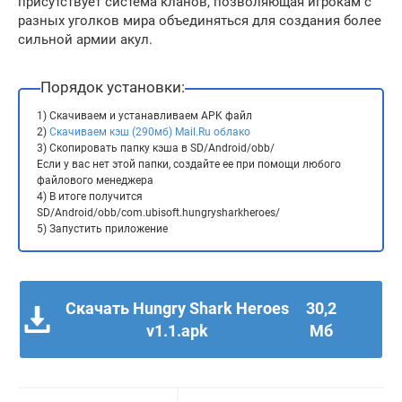
присутствует система кланов, позволяющая игрокам с
разных уголков мира объединяться для создания более
сильной армии акул.
Порядок установки:
1) Скачиваем и устанавливаем APK файл
2)
Скачиваем кэш (290мб) Mail.Ru облако
3) Скопировать папку кэша в SD/Android/obb/
Если у вас нет этой папки, создайте ее при помощи любого
файлового менеджера
4) В итоге получится
SD/Android/obb/com.ubisoft.hungrysharkheroes/
5) Запустить приложение
Скачать Hungry Shark Heroes
30,2
v1.1.apk
Мб