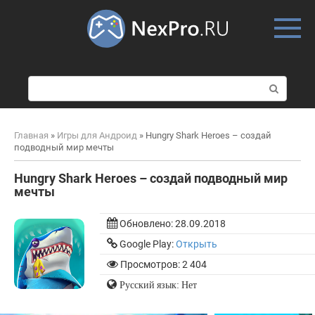
Skip
to
content
П
о
и
с
Главная
»
Игры для Андроид
»
Hungry Shark Heroes – создай
к
подводный мир мечты
:
Hungry Shark Heroes – создай подводный мир
мечты
Обновлено:
28.09.2018
Google Play:
Открыть
Просмотров: 2 404
Русский язык: Нет