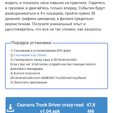
водить, и показать свои навыки на практике. Садитесь
в грузовик и двигайтесь только вперед. События будут
разворачиваться в 4-х локациях, пройти нужно 28
уровней, графика шикарная, а физика предельно
реалистичная. Получите уникальный опыт и
удостоверитесь, что все не так сложно, как казалось.
Порядок установки:
1) Скачиваем и устанавливаем APK файл
2)
Скачиваем кэш (90мб)
3) Скопировать папку кэша в SD/Android/obb/
Если у вас нет этой папки, создайте ее при помощи любого
файлового менеджера
4) В итоге получится
SD/Android/obb/com.GAMES89.TruckDriverCrazyRoad/
5) Запустить приложение
Скачать Truck Driver crazy road
47,8
v1.04.apk
Мб