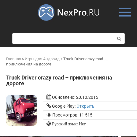
Skip
to
content
П
о
и
с
Главная
»
Игры для Андроид
»
Truck Driver crazy road –
к
приключения на дороге
:
Truck Driver crazy road – приключения на
дороге
Обновлено:
20.10.2015
Google Play:
Открыть
Просмотров: 11 515
Русский язык: Нет