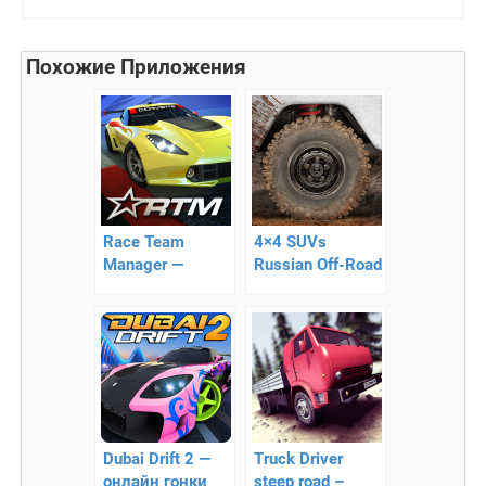
Похожие Приложения
Race Team
4×4 SUVs
Manager —
Russian Off-Road
симулятор
2 – интересный
менеджера
симулятор
гоночных
состязаний!
Dubai Drift 2 —
Truck Driver
онлайн гонки
steep road –