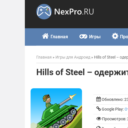
Skip
to
content
Главная
Игры
Пр
Главная
»
Игры для Андроид
»
Hills of Steel – о
Hills of Steel – одерж
Обновлено:
2
Google Play:
О
Просмотров: 