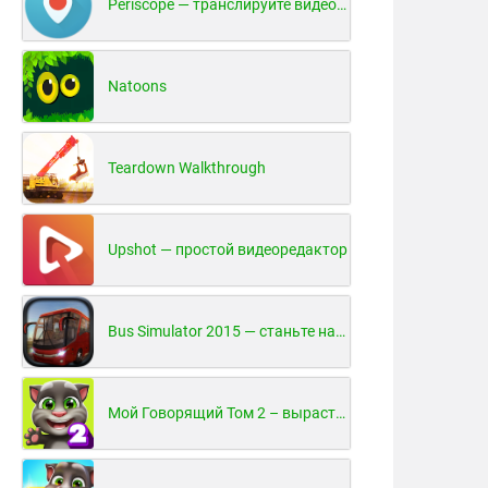
Periscope — транслируйте видео в реальном времени!
Natoons
Teardown Walkthrough
Upshot — простой видеоредактор
Bus Simulator 2015 — станьте настоящим водителем автобуса!
Мой Говорящий Том 2 – вырасти и воспитай своего котенка