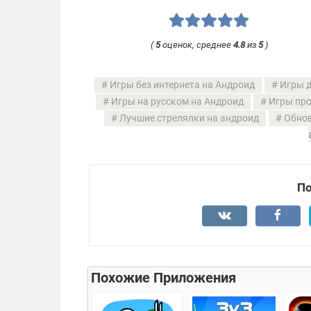
(
5
оценок, среднее
4.8
из
5
)
Игры без интернета на Андроид
Игры д
Игры на русском на Андроид
Игры про
Лучшие стрелялки на андроид
Обнов
По
Похожие Приложения