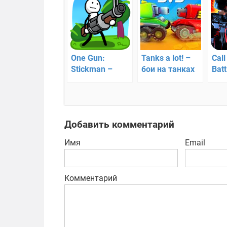
One Gun:
Tanks a lot! –
Call
Stickman –
бои на танках
Batt
дайте отпор
FPS
врагам
апо
Добавить комментарий
Имя
Email
Комментарий