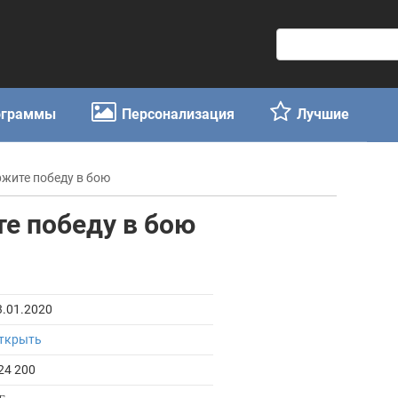
П
о
и
с
ограммы
Персонализация
Лучшие
к
:
держите победу в бою
ите победу в бою
3.01.2020
ткрыть
24 200