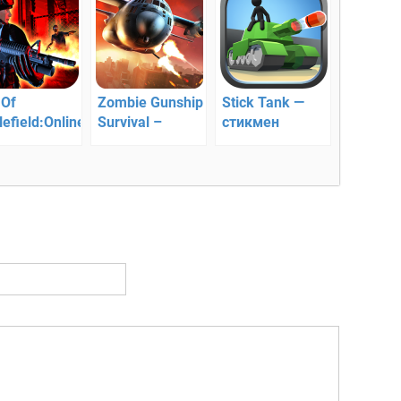
 Of
Zombie Gunship
Stick Tank —
lefield:Online
Survival –
стикмен
 — 3D зомби
уничтожайте
танкист
калипсис
зомби с
воздуха!