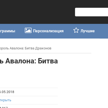
П
о
и
с
ограммы
Персонализация
Лучшие
к
:
 Король Авалона: Битва Драконов
ль Авалона: Битва
4.05.2018
ткрыть