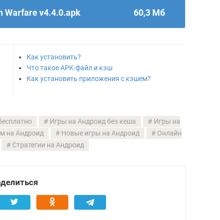
n Warfare v4.4.0.apk
60,3 Мб
Как установить?
Что такое APK-файл и кэш
Как установить приложения с кэшем?
бесплатно
Игры на Андроид без кеша
Игры на
м на Андроид
Новые игры на Андроид
Онлайн
Стратегии на Андроид
делиться