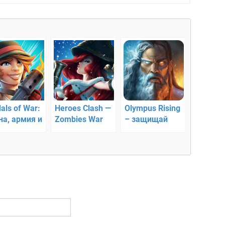
als of War:
Heroes Clash —
Olympus Rising
на, армия и
Zombies War
– защищай
ерои! В бой!
легендарный
олимп!