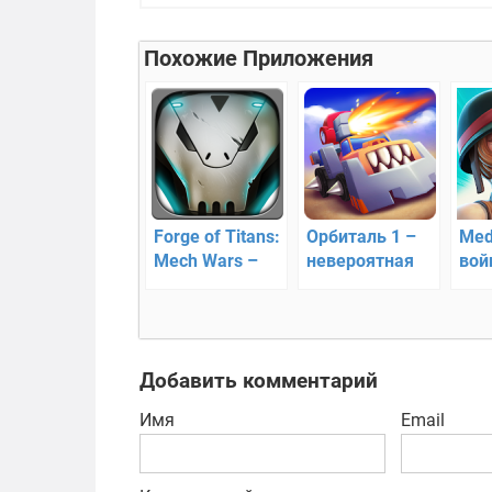
Похожие Приложения
Forge of Titans:
Орбиталь 1 –
Med
Mech Wars –
невероятная
вой
борьба роботов
битва
ее г
Добавить комментарий
Имя
Email