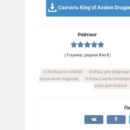
Скачать King of Avalon Drago
Рейтинг
(
1
оценка, среднее
5
из
5
)
3d игры на android
Игры для андроид 
русском на Андроид
Игры с мультиплееро
игры для Android
По