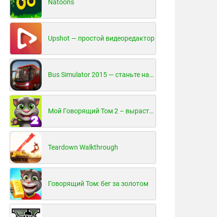
Natoons
Upshot — простой видеоредактор
Bus Simulator 2015 — станьте настоящим водителем автобуса!
Мой Говорящий Том 2 – вырасти и воспитай своего котенка
Teardown Walkthrough
Говорящий Том: бег за золотом