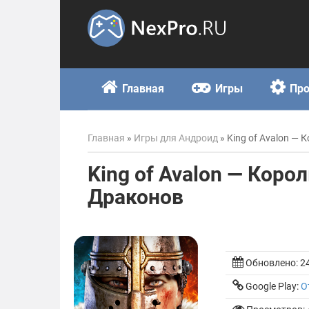
Skip
to
content
Главная
Игры
Пр
Главная
»
Игры для Андроид
»
King of Avalon —
King of Avalon — Коро
Драконов
Обновлено:
2
Google Play:
О