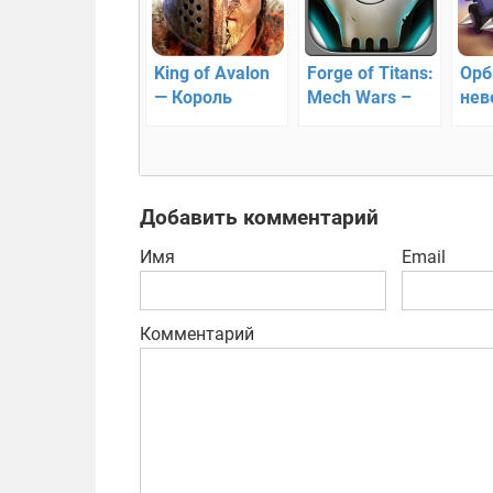
King of Avalon
Forge of Titans:
Орб
— Король
Mech Wars –
нев
Авалона: Битва
борьба роботов
бит
Драконов
Добавить комментарий
Имя
Email
Комментарий