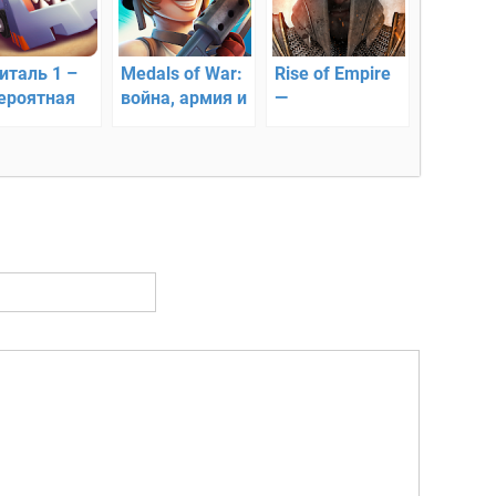
италь 1 –
Medals of War:
Rise of Empire
ероятная
война, армия и
—
ва
ее герои! В бой!
захватывающая
онлайн
стратегия!