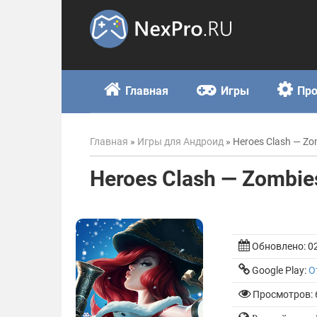
Skip
to
content
Главная
Игры
Пр
Главная
»
Игры для Андроид
»
Heroes Clash — Zo
Heroes Clash — Zombie
Обновлено:
0
Google Play:
О
Просмотров: 