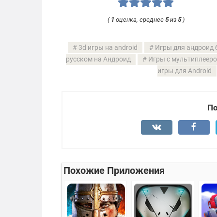
(
1
оценка, среднее
5
из
5
)
3d игры на android
Игры для андроид 
русском на Андроид
Игры с мультиплееро
игры для Android
По
Похожие Приложения