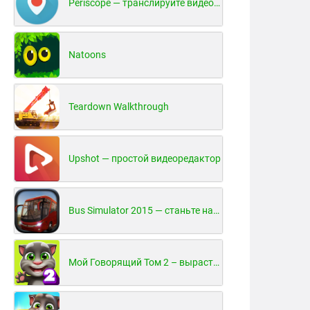
Periscope — транслируйте видео в реальном времени!
Natoons
Teardown Walkthrough
Upshot — простой видеоредактор
Bus Simulator 2015 — станьте настоящим водителем автобуса!
Мой Говорящий Том 2 – вырасти и воспитай своего котенка