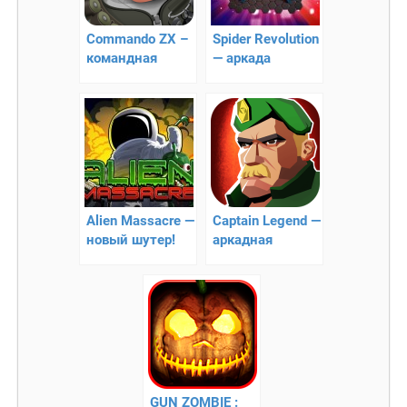
Commando ZX –
Spider Revolution
командная
— аркада
стрелялка
Alien Massacre —
Captain Legend —
новый шутер!
аркадная
стрелялка
GUN ZOMBIE :