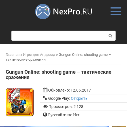
Skip
to
content
П
о
и
с
Главная
»
Игры для Андроид
»
Gungun Online: shooting game –
к
тактические сражения
:
Gungun Online: shooting game – тактические
сражения
Обновлено:
12.06.2017
Google Play:
Открыть
Просмотров: 2 128
Русский язык: Нет