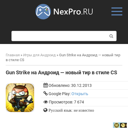
Skip
to
content
П
о
и
с
Главная
»
Игры для Андроид
»
Gun Strike на Андроид — новый тир
к
в стиле CS
:
Gun Strike на Андроид — новый тир в стиле CS
Обновлено:
30.12.2013
Google Play:
Открыть
Просмотров: 7 674
Русский язык: не известно