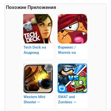
Похожие Приложения
Tech Deck на
Вормикс /
Андроид
Wormix на
Андроид —
тактическая
стрелялка
Western Mini
SWAT and
Shooter —
Zombies —
сражение с
спецназ против