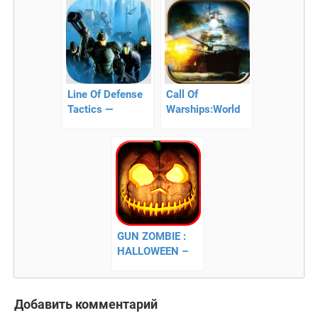
Line Of Defense
Call Of
Tactics —
Warships:World
тактическая
Duty — морские
стратегия
сражения!
GUN ZOMBIE :
HALLOWEEN –
уничтожаем
зомби!
Добавить комментарий