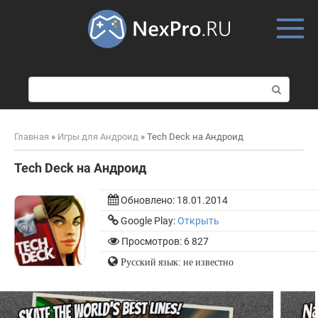
Skip
to
content
П
о
и
с
Главная
»
Игры для Андроид
»
Tech Deck на Андроид
к
:
Tech Deck на Андроид
Обновлено:
18.01.2014
Google Play:
Открыть
Просмотров: 6 827
Русский язык: не известно