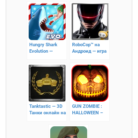
Hungry Shark
RoboCop™ на
Evolution —
Андроид — игра
экшен-
робокоп
симулятор
акулы
Tanktastic — 3D
GUN ZOMBIE :
Танки онлайн на
HALLOWEEN –
Андроид
уничтожаем
зомби!