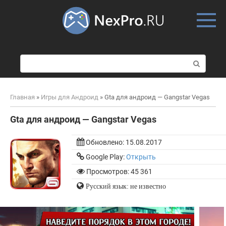
Skip
to
content
П
о
и
с
Главная
»
Игры для Андроид
»
Gta для андроид — Gangstar Vegas
к
:
Gta для андроид — Gangstar Vegas
Обновлено:
15.08.2017
Google Play:
Открыть
Просмотров: 45 361
Русский язык: не известно