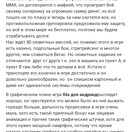
MMA, он договорился с мафией, что проиграет бой
своему сопернику за огромную сумму денег, но всё
пошло не по плану и теперь за ним охотятся все, но
противоположная группировка предложила ему защиту,
но всё в этом мире не бесплатно, поэтому мы будем
отрабатывать долги.
Нас ждёт 80 сюжетных миссий, но помимо этого в игре
есть казино, подпольные бои, стритрейсинг и многое
другое, чем славиться Вегас. Но сюжетные задания не
отличаются друг от друга т.е. сел в машину из пункт А, в
пункт В там либо что-то делаем и всё. Кстати о
транспорте его конечно в игре достаточно и он
довольно разнообразен, но он слишком картонный и
даже нет адекватной системы повреждений.
В графическом плане игра
Gta
для андроид
выглядит
хорошо, но чувствуется что можно было из неё выжать
гораздо больше, дальность прорисовки в игре очень
мала, зато есть такой приятный бонус как лицевая
анимация и прочие такие графические штучки, хотя для
этого нужен мощный смартфон, потому что кроме
низких настроек графики на слабом девайсе вы ничего