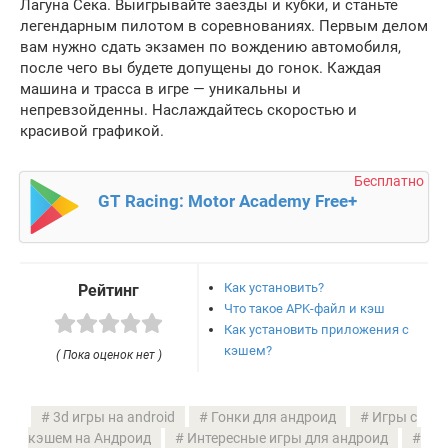
Лагуна Сека. Выигрывайте заезды и кубки, и станьте
легендарным пилотом в соревнованиях. Первым делом
вам нужно сдать экзамен по вождению автомобиля,
после чего вы будете допущены до гонок. Каждая
машина и трасса в игре — уникальны и
непревзойденны. Наслаждайтесь скоростью и
красивой графикой.
Бесплатно
GT Racing: Motor Academy Free+
Как установить?
Рейтинг
Что такое APK-файл и кэш
Как установить приложения с
кэшем?
( Пока оценок нет )
3d игры на android
Гонки для андроид
Игры с
кэшем на Андроид
Интересные игры для андроид