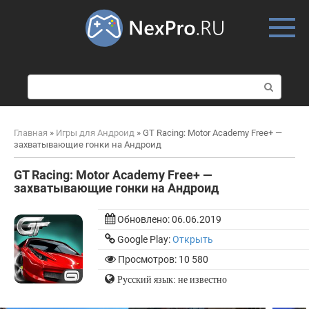
Skip
to
content
П
о
и
с
Главная
»
Игры для Андроид
»
GT Racing: Motor Academy Free+ —
к
захватывающие гонки на Андроид
:
GT Racing: Motor Academy Free+ —
захватывающие гонки на Андроид
Обновлено:
06.06.2019
Google Play:
Открыть
Просмотров: 10 580
Русский язык: не известно