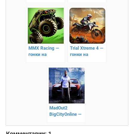
гонки на
один из лучших
андроид
строительных
симуляторов
MMX Racing —
Trial Xtreme 4 —
гонки на
гонки на
мощных
мотоциклах!
внедорожниках!
MadOut2
BigCityOnline —
гонки с
открытым
Комментарии: 1
миром!