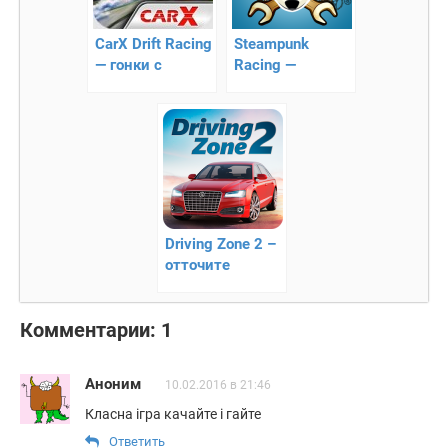
CarX Drift Racing
Steampunk
— гонки с
Racing —
дрифтом
фантастические
гонки
Driving Zone 2 –
отточите
навыки
вождения
Комментарии: 1
Аноним
10.02.2016 в 21:46
Класна ігра качайте і гайте
Ответить