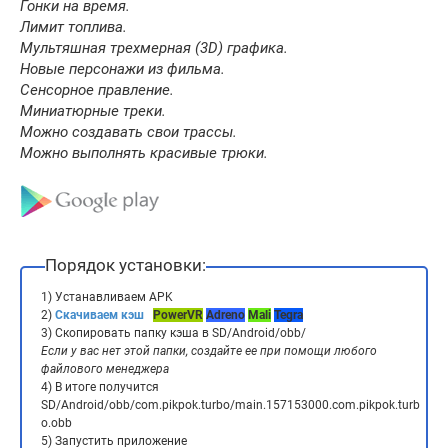
Гонки на время.
Лимит топлива.
Мультяшная трехмерная (3D) графика.
Новые персонажи из фильма.
Сенсорное правление.
Миниатюрные треки.
Можно создавать свои трассы.
Можно выполнять красивые трюки.
Порядок установки:
1) Устанавливаем APK
2)
Скачиваем кэш
PowerVR
Adreno
Mali
Tegra
3) Скопировать папку кэша в SD/Android/obb/
Если у вас нет этой папки, создайте ее при помощи любого
файлового менеджера
4) В итоге получится
SD/Android/obb/com.pikpok.turbo/main.157153000.com.pikpok.turb
o.obb
5) Запустить приложение