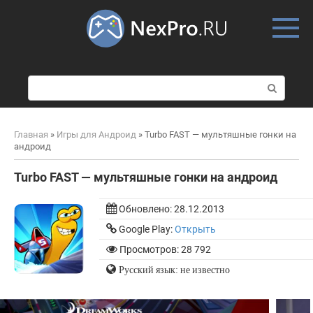
Skip
to
content
П
о
и
с
Главная
»
Игры для Андроид
»
Turbo FAST — мультяшные гонки на
к
андроид
:
Turbo FAST — мультяшные гонки на андроид
Обновлено:
28.12.2013
Google Play:
Открыть
Просмотров: 28 792
Русский язык: не известно