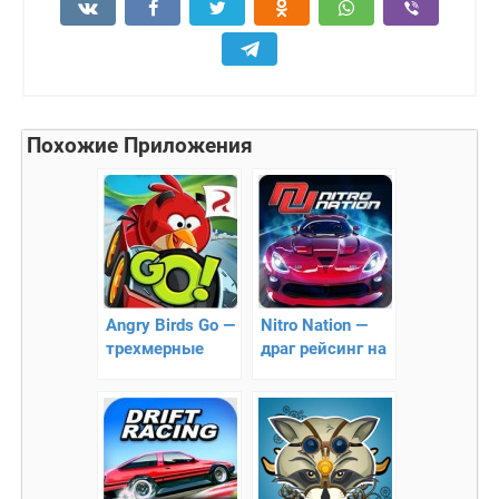
Похожие Приложения
Angry Birds Go —
Nitro Nation —
трехмерные
драг рейсинг на
гонки по
Андроид
любимой
вселенной