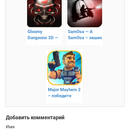
Gloomy
SamOsa — A
Dungeons 3D —
SamOsa – экшен
пиксельный
платформер
шутер из 90-х
Major Mayhem 2
– победите
злодеев
Добавить комментарий
Имя