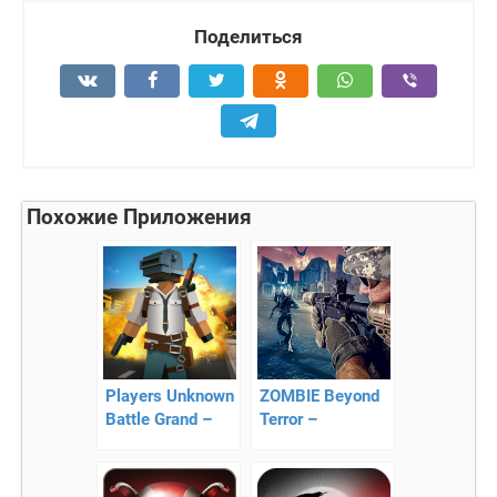
Поделиться
Похожие Приложения
Players Unknown
ZOMBIE Beyond
Battle Grand –
Terror –
экшен
победите
выживание
монстров