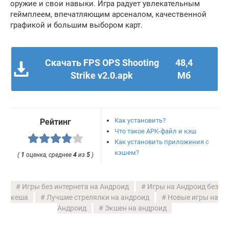
оружие и свои навыки. Игра радует увлекательным
геймплеем, впечатляющим арсеналом, качественной
графикой и большим выбором карт.
Скачать FPS OPS Shooting
48,4
Strike v2.0.apk
Мб
Как установить?
Рейтинг
Что такое APK-файл и кэш
Как установить приложения с
кэшем?
(
1
оценка, среднее
4
из
5
)
Игры без интернета на Андроид
Игры на Андроид без
кеша
Лучшие стрелялки на андроид
Новые игры на
Андроид
Экшен на андроид