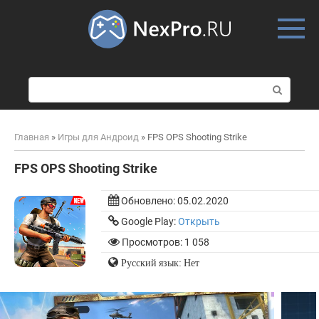
Skip
to
content
П
о
и
с
Главная
»
Игры для Андроид
»
FPS OPS Shooting Strike
к
:
FPS OPS Shooting Strike
Обновлено:
05.02.2020
Google Play:
Открыть
Просмотров: 1 058
Русский язык: Нет