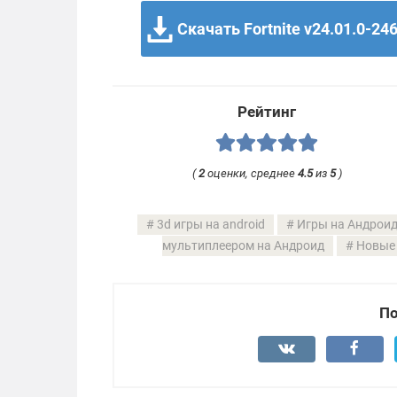
Скачать Fortnite v24.01.0-24
Рейтинг
(
2
оценки, среднее
4.5
из
5
)
3d игры на android
Игры на Андроид
мультиплеером на Андроид
Новые 
По