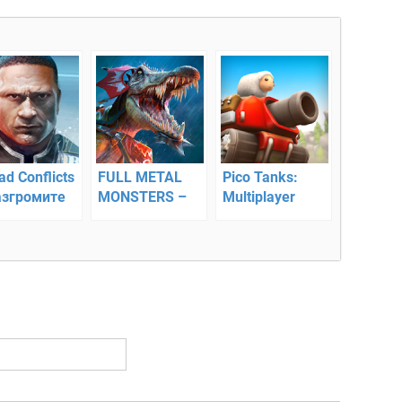
d Conflicts
FULL METAL
Pico Tanks:
азгромите
MONSTERS –
Multiplayer
гов
многопользовательский
Mayhem
пост
апокалиптический
экшен