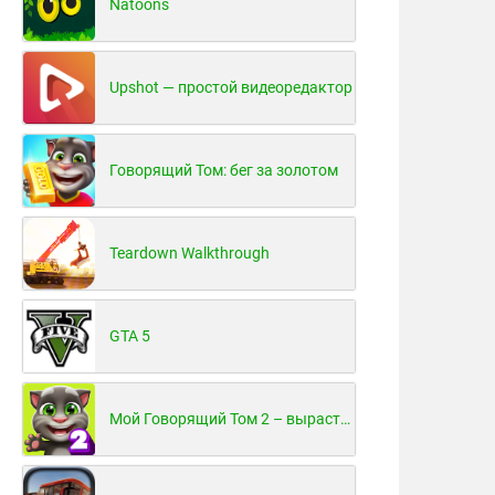
Natoons
Upshot — простой видеоредактор
Говорящий Том: бег за золотом
Teardown Walkthrough
GTA 5
Мой Говорящий Том 2 – вырасти и воспитай своего котенка