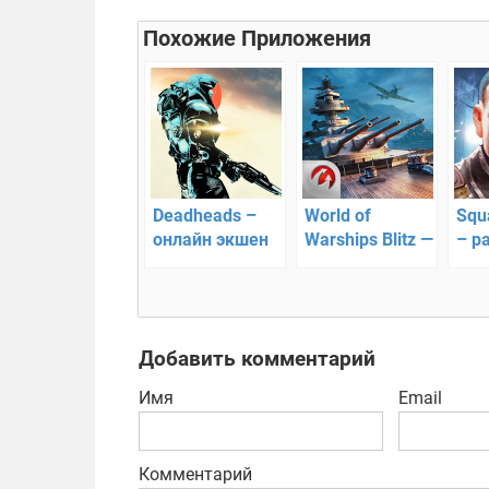
Похожие Приложения
Deadheads –
World of
Squa
онлайн экшен
Warships Blitz —
– р
от первого
бои на военных
вра
лица
кораблях!
Добавить комментарий
Имя
Email
Комментарий