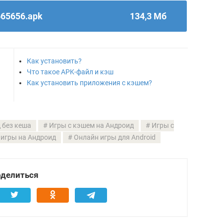
665656.apk
134,3 Мб
Как установить?
Что такое APK-файл и кэш
Как установить приложения с кэшем?
 без кеша
Игры с кэшем на Андроид
Игры с
игры на Андроид
Онлайн игры для Android
делиться