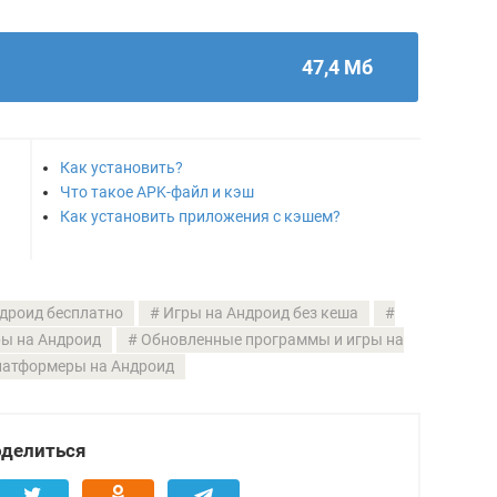
47,4 Мб
Как установить?
Что такое APK-файл и кэш
Как установить приложения с кэшем?
дроид бесплатно
Игры на Андроид без кеша
ы на Андроид
Обновленные программы и игры на
атформеры на Андроид
делиться