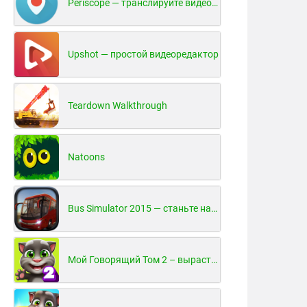
Periscope — транслируйте видео в реальном времени!
Upshot — простой видеоредактор
Teardown Walkthrough
Natoons
Bus Simulator 2015 — станьте настоящим водителем автобуса!
Мой Говорящий Том 2 – вырасти и воспитай своего котенка