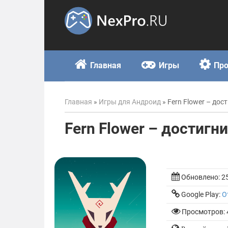
Skip
to
content
Главная
Игры
Пр
Главная
»
Игры для Андроид
»
Fern Flower – дос
Fern Flower – достигн
Обновлено:
2
Google Play:
О
Просмотров: 