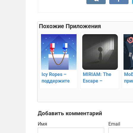
Похожие Приложения
Icy Ropes –
MIRIAM: The
MoB
поддержите
Escape –
при
скалолазов
помогите
нач
девочке дойти
до конца
Добавить комментарий
Имя
Email