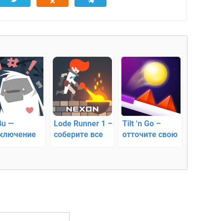
u —
Lode Runner 1 –
Tilt ‘n Go –
ключение
соберите все
отточите свою
инается
золото
ловкость