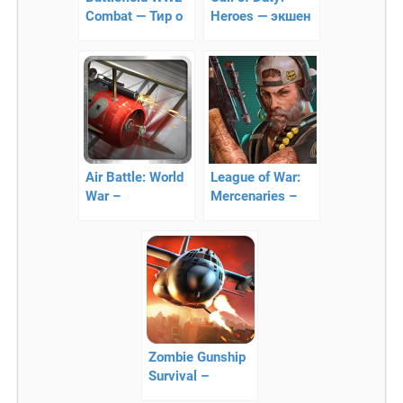
Combat — Тир о
Heroes — экшен
Второй Мировой
войне
Air Battle: World
League of War:
War –
Mercenaries –
воздушная
военная
борьба
стратегия
Zombie Gunship
Survival –
уничтожайте