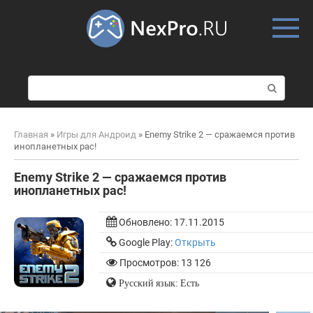
Skip
to
content
П
о
и
с
Главная
»
Игры для Андроид
»
Enemy Strike 2 — сражаемся против
к
инопланетных рас!
:
Enemy Strike 2 — сражаемся против
инопланетных рас!
Обновлено:
17.11.2015
Google Play:
Открыть
Просмотров: 13 126
Русский язык: Есть