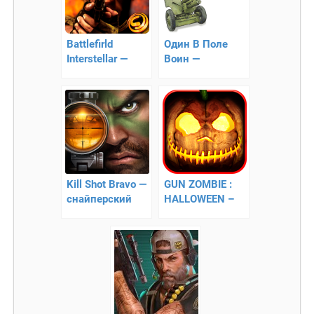
Battlefirld
Один В Поле
Interstellar —
Воин —
уничтожьте
симулятор
террористов!
пушки
Kill Shot Bravo —
GUN ZOMBIE :
снайперский
HALLOWEEN –
тир с хорошей
уничтожаем
3D графикой!
зомби!