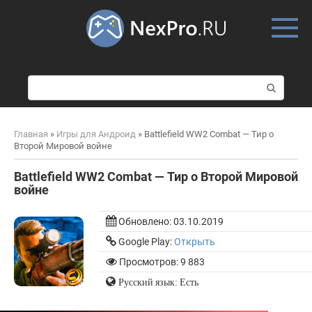
Skip
to
content
П
о
и
с
Главная
»
Игры для Андроид
»
Battlefield WW2 Combat — Тир о
к
Второй Мировой войне
:
Battlefield WW2 Combat — Тир о Второй Мировой
войне
Обновлено:
03.10.2019
Google Play:
Открыть
Просмотров: 9 883
Русский язык: Есть