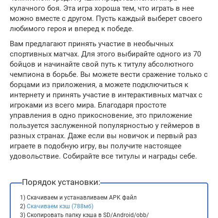
кулачного боя. Эта игра хороша тем, что играть в нее
можно вместе с другом. Пусть каждый выберет своего
любимого героя и вперед к победе.
Вам предлагают принять участие в необычных
спортивных матчах. Для этого выбирайте одного из 70
бойцов и начинайте свой путь к титулу абсолютного
чемпиона в борьбе. Вы можете вести сражение только с
борцами из приложения, а можете подключиться к
интернету и принять участие в интерактивных матчах с
игроками из всего мира. Благодаря простоте
управления в одно прикосновение, это приложение
пользуется заслуженной популярностью у геймеров в
разных странах. Даже если вы новичок и первый раз
играете в подобную игру, вы получите настоящее
удовольствие. Собирайте все титулы и награды себе.
Порядок установки:
1) Скачиваем и устанавливаем APK файл
2)
Скачиваем кэш (788мб)
3) Скопировать папку кэша в SD/Android/obb/