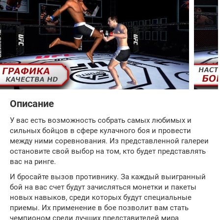
Описание
У вас есть возможность собрать самых любимых и
сильных бойцов в сфере кулачного боя и провести
между ними соревнования. Из представленной галереи
остановите свой выбор на том, кто будет представлять
вас на ринге.
И бросайте вызов противнику. За каждый выигранный
бой на вас счет будут зачисляться монетки и пакеты
новых навыков, среди которых будут специальные
приемы. Их применение в бое позволит вам стать
чемпионом среди лучших представителей мира