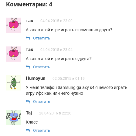
Комментарии: 4
так
04.04.2015 в 23:00
А как в этой игре играть с помощью друга?
Ответить
так
04.04.2015 в 23:04
А как в этой игре играть с друга?
Ответить
Humoyun
02.05.2015 в 01:19
У меня телефон Samsung galaxy s4 я немого играть
игру Уфс как или чего нужно
Ответить
Taj
28.04.2016 в 22:26
Класс
Ответить