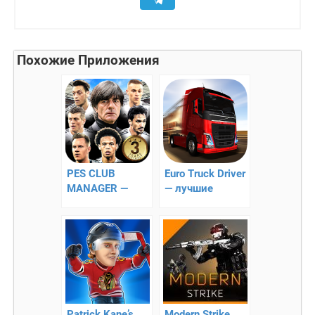
Похожие Приложения
PES CLUB
Euro Truck Driver
MANAGER —
— лучшие
новый
дальнобойщики
футбольный
для Android
симулятор на
Андроид
Patrick Kane’s
Modern Strike