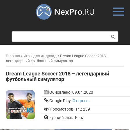
Skip
to
content
П
о
и
с
Главная
»
Игры для Андроид
»
Dream League Soccer 2018 –
к
легендарный футбольный симулятор
:
Dream League Soccer 2018 – легендарный
футбольный симулятор
Обновлено:
09.04.2020
Google Play:
Открыть
Просмотров: 142 239
Русский язык: Есть