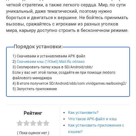
четкой стратегии, а также легкого сердца. Мир, по сути
уникальный, даже тематический, поэтому нужно
бороться и двигаться к вершине. Не бойтесь принимать
вызовы, сражайтесь с игроками из разных уголков
мира, карьеру доступно строить в бесконечном режиме.
Порядок установки:
1) Скачиваем и устанавливаем APK файл
2)
Скачиваем кэш (193мб) Mail.Ru облако
3) Скопировать папку кэша в SD/Android/obb/
Если у вас нет этой папки, создайте ее при помощи любого
файлового менеджера
4) В итоге получится SD/Android/obb/com.vividgames.realboxing2/
5) Запустить приложение
Как установить?
Рейтинг
Что такое APK-файл и кэш
Как установить приложения с
кэшем?
( Пока оценок нет )