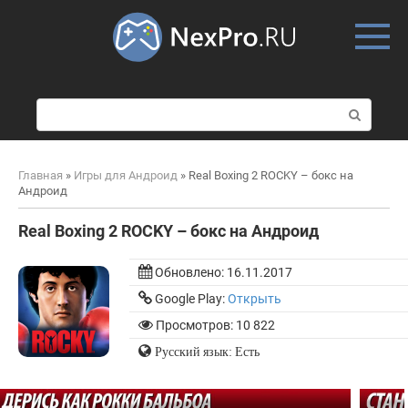
Skip
to
content
П
о
и
с
Главная
»
Игры для Андроид
»
Real Boxing 2 ROCKY – бокс на
к
Андроид
:
Real Boxing 2 ROCKY – бокс на Андроид
Обновлено:
16.11.2017
Google Play:
Открыть
Просмотров: 10 822
Русский язык: Есть