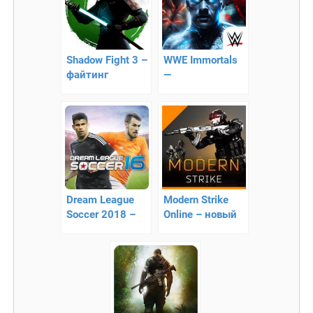
Shadow Fight 3 –
WWE Immortals
файтинг
—
Долгожданный
файтинг
Dream League
Modern Strike
Soccer 2018 –
Online – новый
легендарный
онлайн 3D
футбольный
шутер!
симулятор