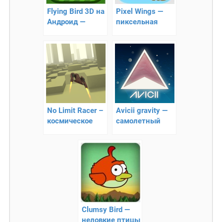
Flying Bird 3D на
Pixel Wings —
Андроид —
пиксельная
леталка
птичка!
No Limit Racer –
Аvicii gravity —
космическое
cамолетный
развлечение
раннер
Clumsy Bird —
неловкие птицы