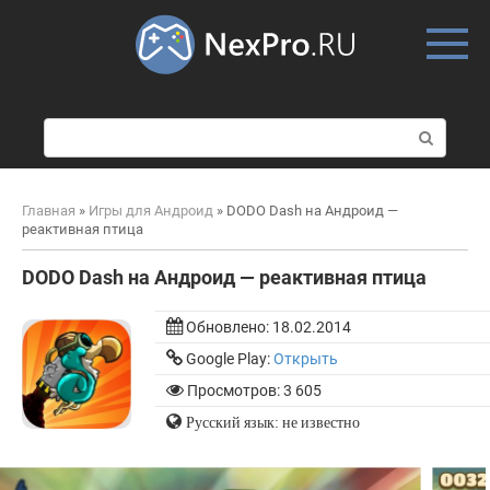
Skip
to
content
П
о
и
с
Главная
»
Игры для Андроид
»
DODO Dash на Андроид —
к
реактивная птица
:
DODO Dash на Андроид — реактивная птица
Обновлено:
18.02.2014
Google Play:
Открыть
Просмотров: 3 605
Русский язык: не известно