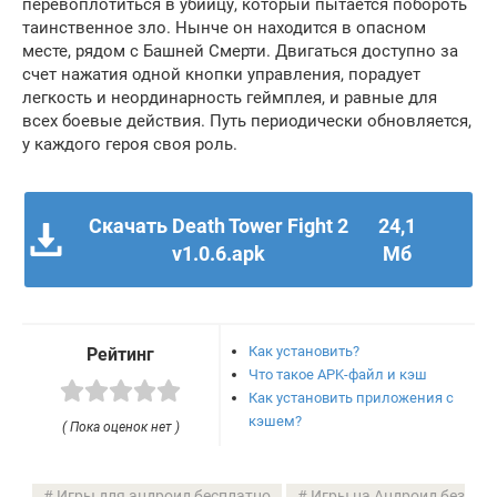
перевоплотиться в убийцу, который пытается побороть
таинственное зло. Нынче он находится в опасном
месте, рядом с Башней Смерти. Двигаться доступно за
счет нажатия одной кнопки управления, порадует
легкость и неординарность геймплея, и равные для
всех боевые действия. Путь периодически обновляется,
у каждого героя своя роль.
Скачать Death Tower Fight 2
24,1
v1.0.6.apk
Мб
Как установить?
Рейтинг
Что такое APK-файл и кэш
Как установить приложения с
кэшем?
( Пока оценок нет )
Игры для андроид бесплатно
Игры на Андроид без