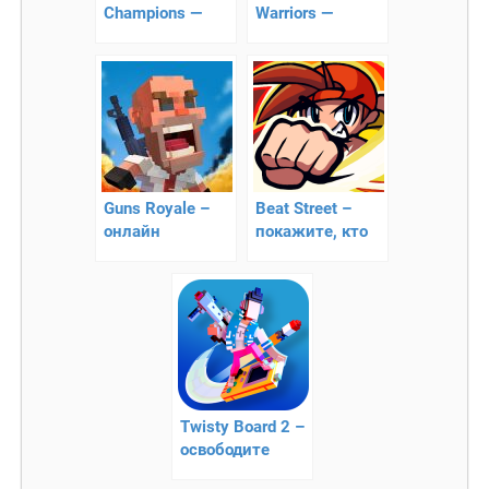
Champions —
Warriors —
файтинг
жестокий
файтинг!
Guns Royale –
Beat Street –
онлайн
покажите, кто
выживание на
на улице
острове
главный
Twisty Board 2 –
освободите
планету