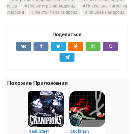
кеша
Новые игры на Андроид
Пиксельные игры на
Андроид
Файтинги на Андроид
Экшен на андроид
Поделиться
Похожие Приложения
Real Steel
Stickman