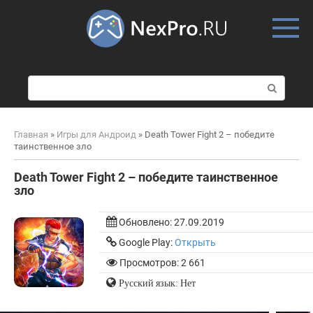
Skip
to
content
П
о
и
с
Главная
»
Игры для Андроид
»
Death Tower Fight 2 – победите
к
таинственное зло
:
Death Tower Fight 2 – победите таинственное
зло
Обновлено:
27.09.2019
Google Play:
Открыть
Просмотров: 2 661
Русский язык: Нет