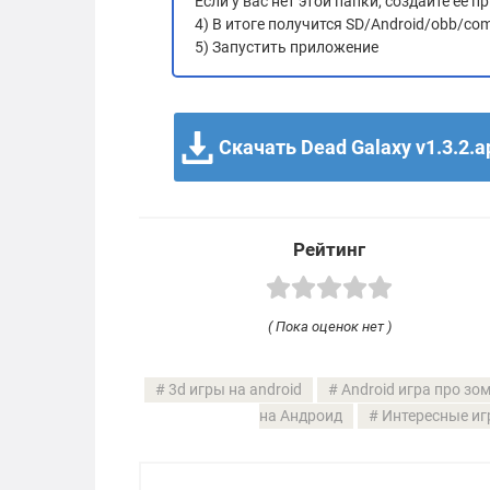
Если у вас нет этой папки, создайте ее
4) В итоге получится SD/Android/obb/com
5) Запустить приложение
Скачать Dead Galaxy v1.3.2.a
Рейтинг
( Пока оценок нет )
3d игры на android
Android игра про зо
на Андроид
Интересные иг