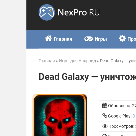
Skip
to
content
Главная
Игры
Пр
Главная
»
Игры для Андроид
»
Dead Galaxy — ун
Dead Galaxy — уничто
Обновлено:
2
Google Play:
О
Просмотров: 