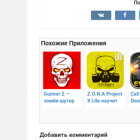
По
Похожие Приложения
Gunner Z —
Z.O.N.A Project
Call
зомби шутер
X Lite научит
Dou
выживать в
Зов
непростых
Дво
условиях
выс
Добавить комментарий