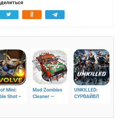
делиться
 of Mini:
Mad Zombies
UNKILLED:
ble Shot –
Cleaner —
СУРВАЙВЛ
 Мини:
уничтожение
ЗОМБИ ШУТЕР
йной
зомби
– поборите
трел
эпидемию