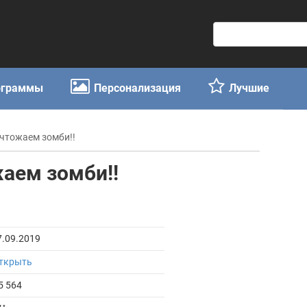
П
о
и
с
ограммы
Персонализация
Лучшие
к
:
ичтожаем зомби!!
жаем зомби!!
7.09.2019
ткрыть
5 564