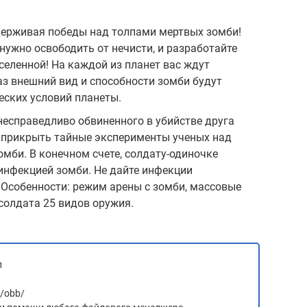
одерживая победы над толпами мертвых зомби!
нужно освободить от нечисти, и разработайте
селенной! На каждой из планет вас ждут
аз внешний вид и способности зомби будут
еских условий планеты.
 несправедливо обвиненного в убийстве друга
ы прикрыть тайные эксперименты ученых над
омби. В конечном счете, солдату-одиночке
 инфекцией зомби. Не дайте инфекции
 Особенности: режим арены с зомби, массовые
солдата 25 видов оружия.
л
d/obb/