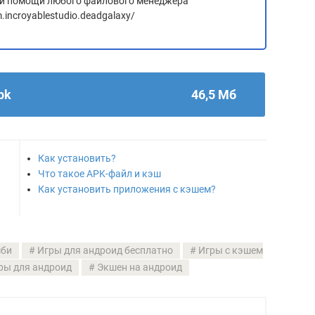
 при помощи любого файлового менеджера
.incroyablestudio.deadgalaxy/
pk
46,5 Мб
Как установить?
Что такое APK-файл и кэш
Как установить приложения с кэшем?
мби
Игры для андроид бесплатно
Игры с кэшем
ры для андроид
Экшен на андроид