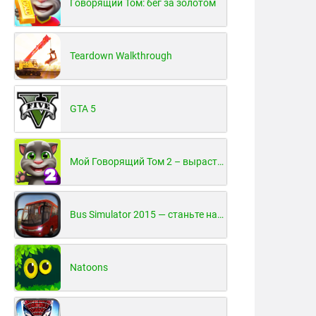
Говорящий Том: бег за золотом
Teardown Walkthrough
GTA 5
Мой Говорящий Том 2 – вырасти и воспитай своего котенка
Bus Simulator 2015 — станьте настоящим водителем автобуса!
Natoons