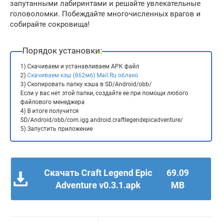
запутанными лабиринтами и решайте увлекательные
головоломки. Побеждайте многочисленных врагов и
собирайте сокровища!
Порядок установки:
1) Скачиваем и устанавливаем APK файл
2)
Скачиваем кэш (862мб) Mail.Ru облако
3) Скопировать папку кэша в SD/Android/obb/
Если у вас нет этой папки, создайте ее при помощи любого
файлового менеджера
4) В итоге получится
SD/Android/obb/com.igg.android.craftlegendepicadventure/
5) Запустить приложение
Скачать Craft Legend Epic
69.09
Adventure v0.3.1.apk
MB