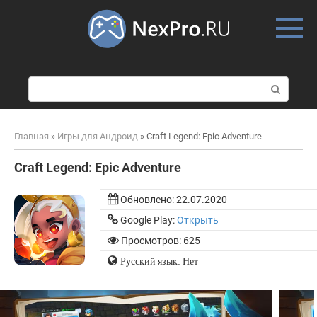
Skip
to
content
П
о
и
с
Главная
»
Игры для Андроид
»
Craft Legend: Epic Adventure
к
:
Craft Legend: Epic Adventure
Обновлено:
22.07.2020
Google Play:
Открыть
Просмотров: 625
Русский язык: Нет