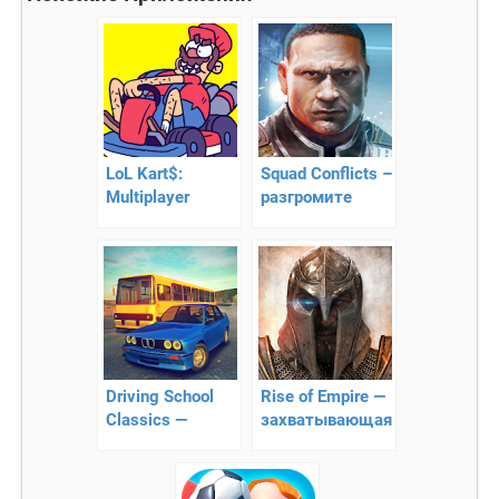
LoL Kart$:
Squad Conflicts –
Multiplayer
разгромите
Racing –
врагов
сумасшедшие
гонка!
Driving School
Rise of Empire —
Classics —
захватывающая
новый
онлайн
симулятор
стратегия!
вождения с