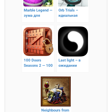
Marble Legend —
Orb Trials –
зума для
идеальная
Андроид
головоломка
100 Doors
Last light – в
Seasons 2 — 100
ожидании
Дверей Сезоны
просветления
2
Neighbours from