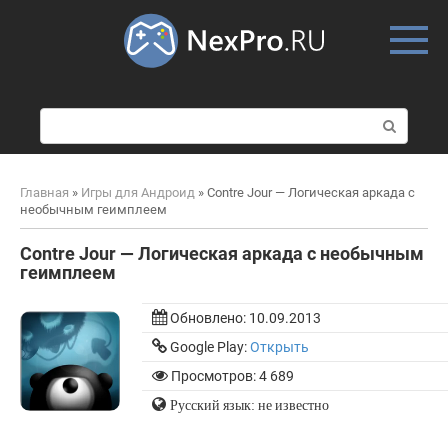
Skip
to
content
П
о
и
с
Главная
»
Игры для Андроид
»
Contre Jour — Логическая аркада с
к
необычным геимплеем
:
Contre Jour — Логическая аркада с необычным
геимплеем
Обновлено:
10.09.2013
Google Play:
Открыть
Просмотров: 4 689
Русский язык: не известно