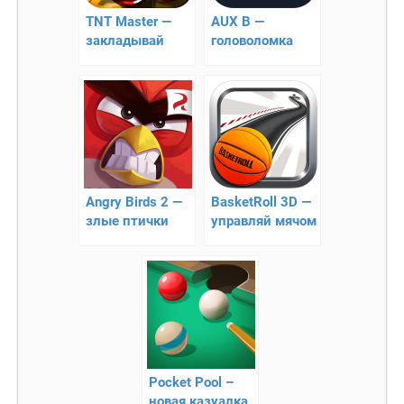
TNT Master —
AUX B —
закладывай
головоломка
взрывчатку!!
Angry Birds 2 —
BasketRoll 3D —
злые птички
управляй мячом
по крутым
дорогам!
Pocket Pool –
новая казуалка