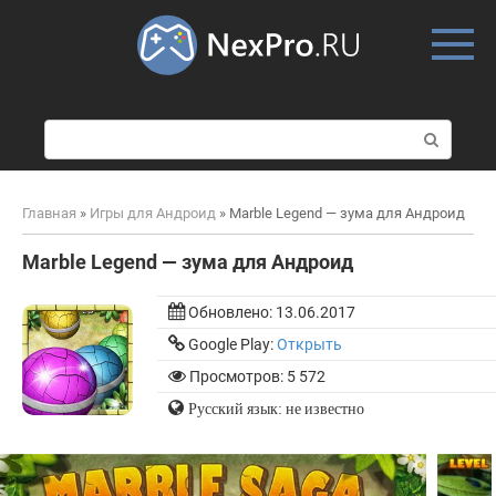
Skip
to
content
П
о
и
с
Главная
»
Игры для Андроид
»
Marble Legend — зума для Андроид
к
:
Marble Legend — зума для Андроид
Обновлено:
13.06.2017
Google Play:
Открыть
Просмотров: 5 572
Русский язык: не известно