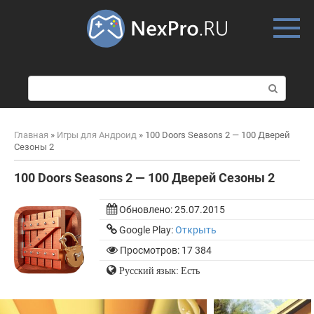
Skip
to
content
П
о
и
с
Главная
»
Игры для Андроид
»
100 Doors Seasons 2 — 100 Дверей
к
Сезоны 2
:
100 Doors Seasons 2 — 100 Дверей Сезоны 2
Обновлено:
25.07.2015
Google Play:
Открыть
Просмотров: 17 384
Русский язык: Есть