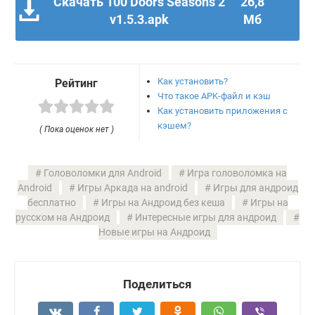
Скачать 100 Doors Seasons 2
26,8
v1.5.3.apk
Мб
Как установить?
Рейтинг
Что такое APK-файл и кэш
Как установить приложения с
кэшем?
( Пока оценок нет )
Головоломки для Android
Игра головоломка на
Android
Игры Аркада на android
Игры для андроид
бесплатно
Игры на Андроид без кеша
Игры на
русском на Андроид
Интересные игры для андроид
Новые игры на Андроид
Поделиться