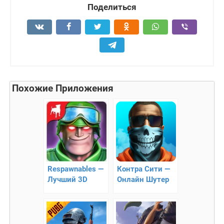
Поделиться
Похожие Приложения
Respawnables —
Контра Сити —
Лучший 3D
Онлайн Шутер
шутер с
мультиплеером