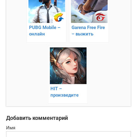
PUBG Mobile –
Garena Free Fire
онлайн
– выжить
выживание на
любой ценой
острове
HIT –
произведите
зачистку Земли
Добавить комментарий
Имя