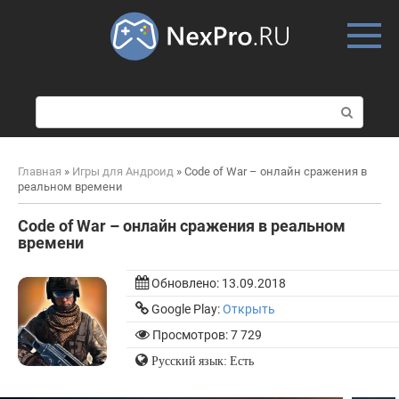
Skip
to
content
П
о
и
с
Главная
»
Игры для Андроид
»
Code of War – онлайн сражения в
к
реальном времени
:
Code of War – онлайн сражения в реальном
времени
Обновлено:
13.09.2018
Google Play:
Открыть
Просмотров: 7 729
Русский язык: Есть