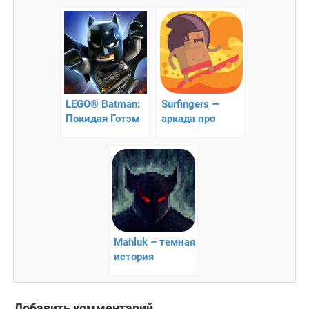
кучей зомби
зомби
LEGO® Batman:
Surfingers —
Покидая Готэм
аркада про
серфингиста!
Mahluk – темная
история
Добавить комментарий