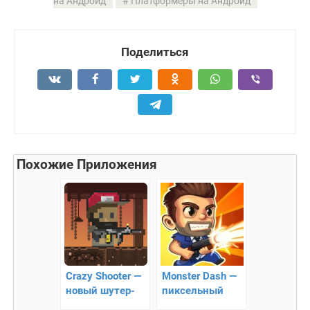
на Андроид
Платформеры на Андроид
Поделиться
Похожие Приложения
Crazy Shooter —
Monster Dash —
новый шутер-
пиксельный
платформер с
раннер про