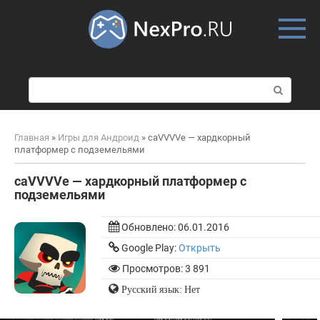
Skip
to
content
П
о
и
с
Главная
»
Игры для Андроид
»
caVVVVe — хардкорный
к
платформер с подземельями
:
caVVVVe — хардкорный платформер с
подземельями
Обновлено:
06.01.2016
Google Play:
Открыть
Просмотров: 3 891
Русский язык: Нет