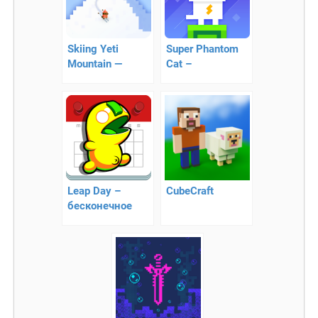
Skiing Yeti
Super Phantom
Mountain —
Cat –
спускаемся с
путешествие
крутых гор!
котенка
Leap Day –
CubeCraft
бесконечное
ежедневное
движение