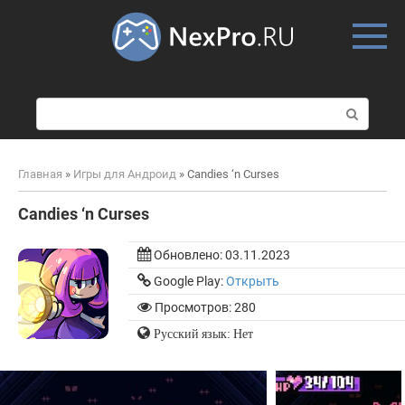
Skip
to
content
П
о
и
с
Главная
»
Игры для Андроид
»
Candies ‘n Curses
к
:
Candies ‘n Curses
Обновлено:
03.11.2023
Google Play:
Открыть
Просмотров: 280
Русский язык: Нет