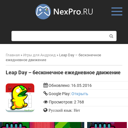
Skip
to
content
П
о
и
с
Главная
»
Игры для Андроид
»
Leap Day – бесконечное
к
ежедневное движение
:
Leap Day – бесконечное ежедневное движение
Обновлено:
16.05.2016
Google Play:
Открыть
Просмотров: 2 768
Русский язык: Нет