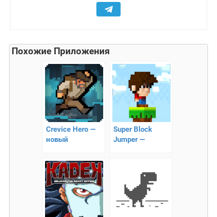
Похожие Приложения
Crevice Hero —
Super Block
новый
Jumper —
хардкорный
суперпрыжки
платформер!
по столбикам