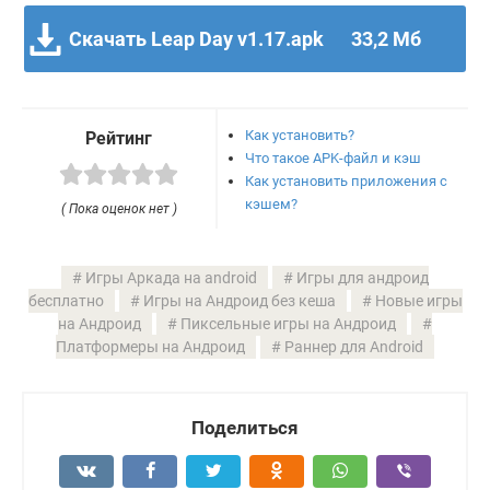
Скачать Leap Day v1.17.apk
33,2 Мб
Как установить?
Рейтинг
Что такое APK-файл и кэш
Как установить приложения с
кэшем?
( Пока оценок нет )
Игры Аркада на android
Игры для андроид
бесплатно
Игры на Андроид без кеша
Новые игры
на Андроид
Пиксельные игры на Андроид
Платформеры на Андроид
Раннер для Android
Поделиться