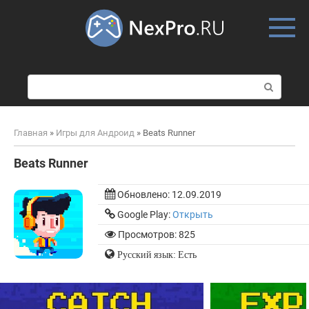
Skip
to
content
П
о
и
с
Главная
»
Игры для Андроид
»
Beats Runner
к
:
Beats Runner
Обновлено:
12.09.2019
Google Play:
Открыть
Просмотров: 825
Русский язык: Есть