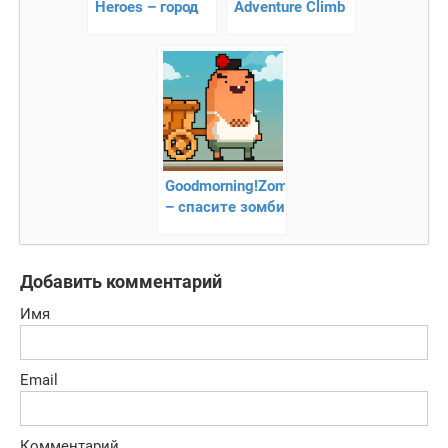
Heroes – город
Adventure Climb
героев
– пиксельная
аркада про
желейного
человечка!
Goodmorning!Zombie
– спасите зомби
от вируса
Добавить комментарий
Имя
Email
Комментарий