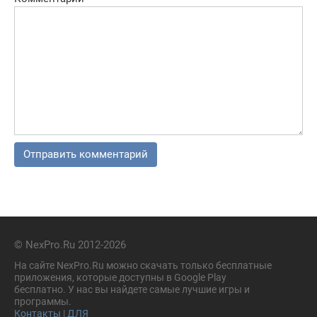
© NexPro.Ru 2012-2026
На сайте NexPro.Ru можно скачать только бесплатные
приложения, которые доступны в Google Play
бесплатно. У нас вы найдете самые лучшие игры и
программы.
Контакты
|
ДЛЯ