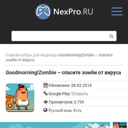
Skip
to
content
П
о
и
с
Главная
»
Игры для Андроид
»
Goodmorning!Zombie – спасите
к
зомби от вируса
:
Goodmorning!Zombie – спасите зомби от вируса
Обновлено:
28.02.2018
Google Play:
Открыть
Просмотров: 2 795
Русский язык: Есть