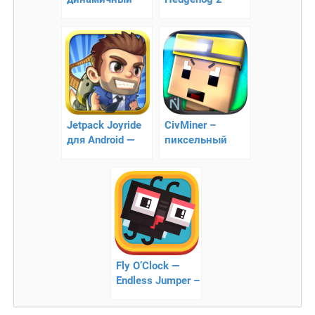
платформер
Classic — соники
Jetpack Joyride
CivMiner –
для Android —
пиксельный
Интересная
мир шахтеров
Аркада !!
Fly O’Clock —
Endless Jumper –
пиксельные
скачки букашек