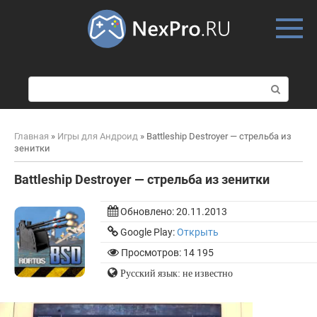
Skip
to
content
П
о
и
с
Главная
»
Игры для Андроид
»
Battleship Destroyer — стрельба из
к
зенитки
:
Battleship Destroyer — стрельба из зенитки
Обновлено:
20.11.2013
Google Play:
Открыть
Просмотров: 14 195
Русский язык: не известно