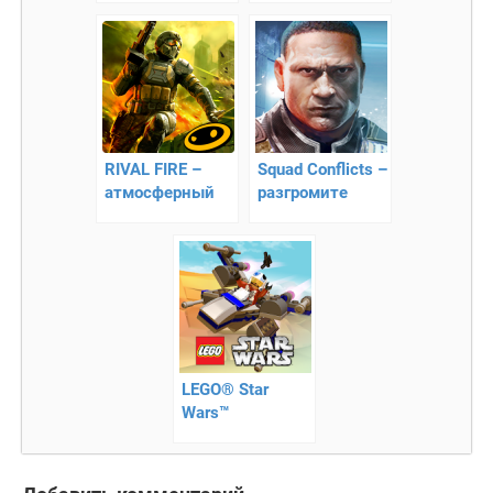
атака
RIVAL FIRE –
Squad Conflicts –
атмосферный
разгромите
шутер
врагов
LEGO® Star
Wars™
Microfighters –
жесткая борьба