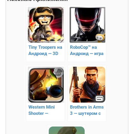
Tiny Troopers на
RoboCop™ на
Андроид — 3D
Андроид — игра
стратегия
робокоп
Western Mini
Brothers in Arms
Shooter —
3 — шутером с
сражение с
элементами
ниндзями
тактики