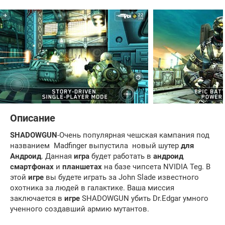
Описание
SHADOWGUN
-Очень популярная чешская кампания под
названием Madfinger выпустила новый шутер
для
Андроид
. Данная
игра
будет работать в
андроид
смартфонах
и
планшетах
на базе чипсета NVIDIA Teg. В
этой
игре
вы будете играть за John Slade известного
охотника за людей в галактике. Ваша миссия
заключается в
игре
SHADOWGUN убить Dr.Edgar умного
ученного создавший армию мутантов.