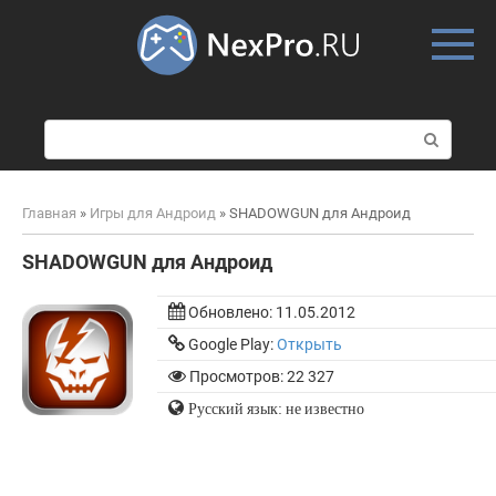
Skip
to
content
П
о
и
с
Главная
»
Игры для Андроид
»
SHADOWGUN для Андроид
к
:
SHADOWGUN для Андроид
Обновлено:
11.05.2012
Google Play:
Открыть
Просмотров: 22 327
Русский язык: не известно