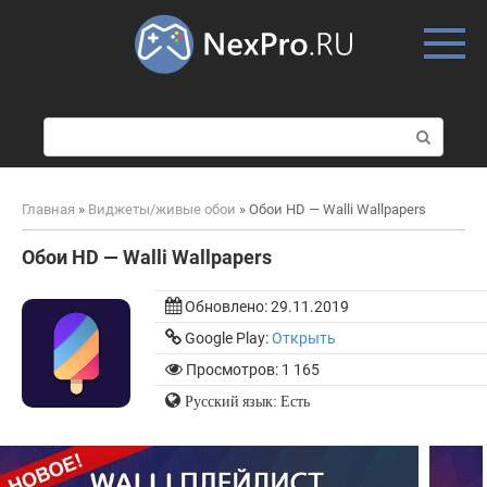
Skip
to
content
П
о
и
с
Главная
»
Виджеты/живые обои
»
Обои HD — Walli Wallpapers
к
:
Обои HD — Walli Wallpapers
Обновлено:
29.11.2019
Google Play:
Открыть
Просмотров: 1 165
Русский язык: Есть