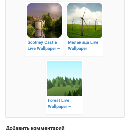
красивый обои в
стиле android
версии 4.0
Scotney Castle
Мельница Live
Live Wallpaper —
Wallpaper
Красивый
живой обои для
Android
Forest Live
Wallpaper –
приятные обои
для экрана
Добавить комментарий