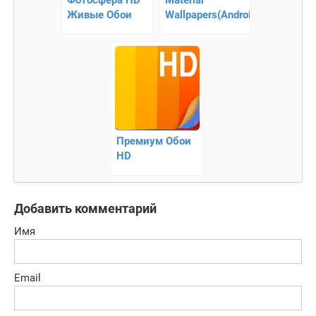
Живые Обои
Wallpapers(Android
L) — сборник
обоев из новой
Android L
Премиум Обои
НD
Добавить комментарий
Имя
Email