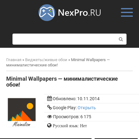
Skip
to
content
П
о
и
с
Главная
»
Виджеты/живые обои
»
Minimal Wallpapers —
к
минималистические обои!
:
Minimal Wallpapers — минималистические
обои!
Обновлено:
10.11.2014
Google Play:
Открыть
Просмотров: 6 175
Русский язык: Нет