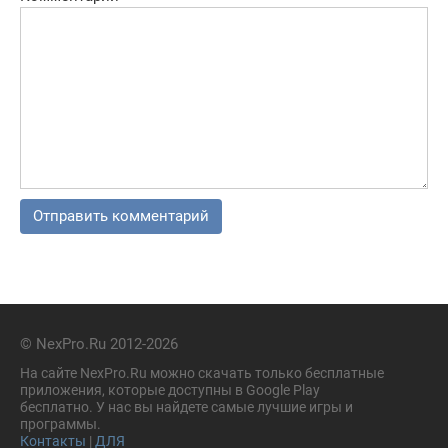
© NexPro.Ru 2012-2026
На сайте NexPro.Ru можно скачать только бесплатные
приложения, которые доступны в Google Play
бесплатно. У нас вы найдете самые лучшие игры и
программы.
Контакты
|
ДЛЯ