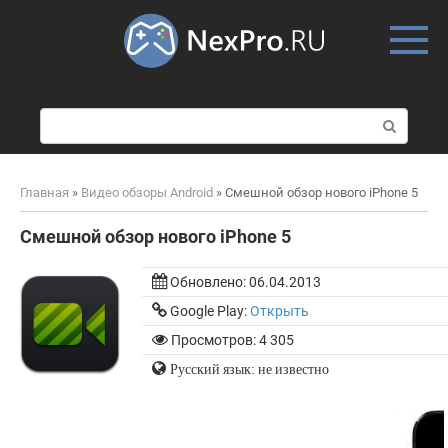
Skip
to
content
П
о
и
с
Главная
»
Видео обзоры Android
»
Смешной обзор нового iPhone 5
к
:
Смешной обзор нового iPhone 5
Обновлено:
06.04.2013
Google Play:
Открыть
Просмотров: 4 305
Русский язык: не известно