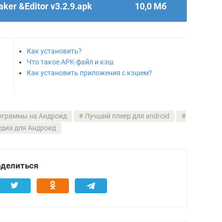
ker &Editor v3.2.9.apk
10,0 Мб
Как установить?
Что такое APK-файл и кэш
Как установить приложения с кэшем?
ограммы на Андроид
Лучший плеер для android
диа для Андроид
делиться