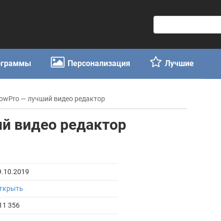
П
о
и
с
ограммы
Персонализация
Лучшие
к
:
owPro — лучший видео редактор
й видео редактор
9.10.2019
ткрыть
11 356