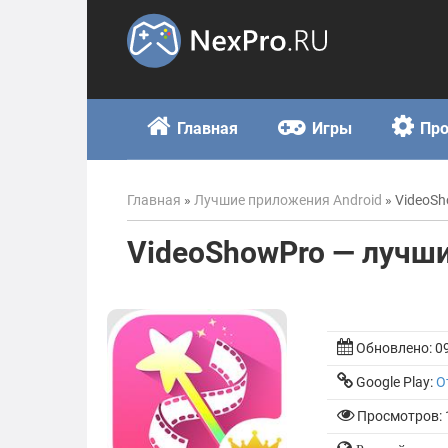
Skip
to
content
Главная
Игры
Пр
Главная
»
Лучшие приложения Android
»
VideoSh
VideoShowPro — лучши
Обновлено:
0
Google Play:
О
Просмотров: 