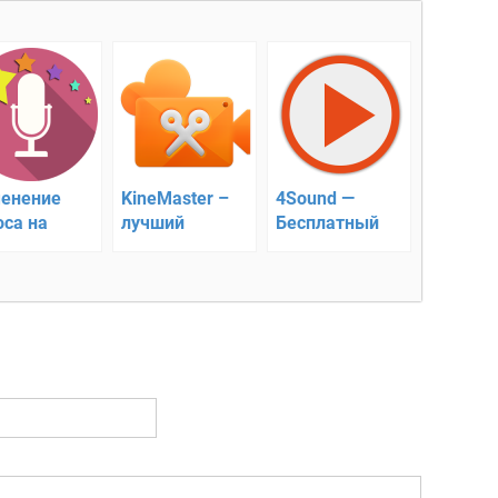
енение
KineMaster –
4Sound —
оса на
лучший
Бесплатный
роиде
видеоредактор
Mp3 Плеер
для Android