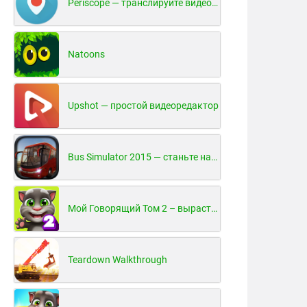
Periscope — транслируйте видео в реальном времени!
Natoons
Upshot — простой видеоредактор
Bus Simulator 2015 — станьте настоящим водителем автобуса!
Мой Говорящий Том 2 – вырасти и воспитай своего котенка
Teardown Walkthrough