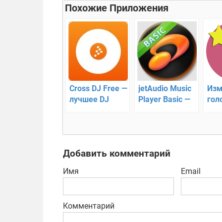
Похожие Приложения
Cross DJ Free —
jetAudio Music
Изм
лучшее DJ
Player Basic —
гол
приложение на
функциональный
Анд
Андроид
плеер
Добавить комментарий
Имя
Email
Комментарий