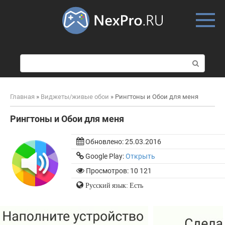
Skip
to
content
П
о
и
с
Главная
»
Виджеты/живые обои
»
Рингтоны и Обои для меня
к
:
Рингтоны и Обои для меня
Обновлено:
25.03.2016
Google Play:
Открыть
Просмотров: 10 121
Русский язык: Есть