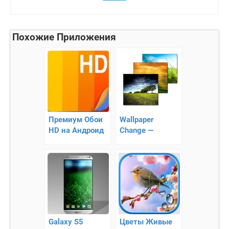
Похожие Приложения
Премиум Обои
Wallpaper
HD на Андроид
Change —
программа для
настройки
смены обоев
Galaxy S5
Цветы Живые