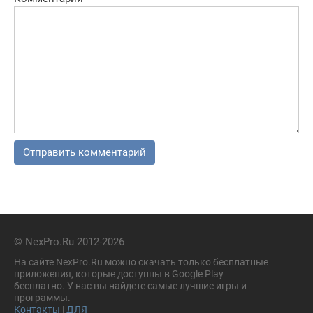
© NexPro.Ru 2012-2026
На сайте NexPro.Ru можно скачать только бесплатные
приложения, которые доступны в Google Play
бесплатно. У нас вы найдете самые лучшие игры и
программы.
Контакты
|
ДЛЯ