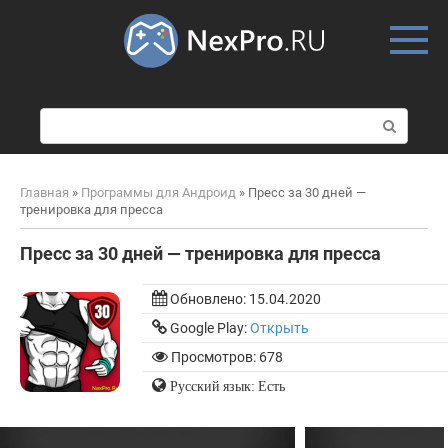
Skip
to
content
П
о
и
с
Главная
»
Программы для Андроид
»
Пресс за 30 дней —
к
тренировка для пресса
:
Пресс за 30 дней — тренировка для пресса
Обновлено:
15.04.2020
Google Play:
Открыть
Просмотров: 678
Русский язык: Есть