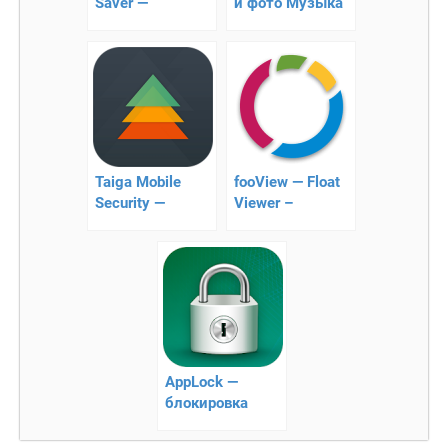
Saver —
и фото Музыка
экономьте заряд
АКБ отключая
пиксели
Taiga Mobile
fooView — Float
Security —
Viewer –
защита от
экранные
вредоносных ПО
кнопки
AppLock —
блокировка
приложений и
защита