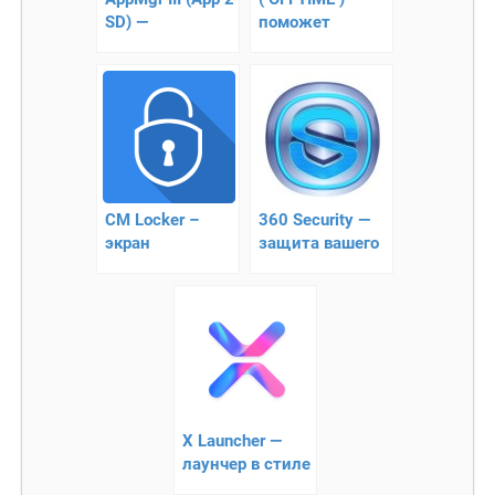
SD) —
поможет
переносим
перестать
приложения на
отвлекаться на
карту памяти на
смартфон
Андроид
CM Locker –
360 Security —
экран
защита вашего
блокировки
смартфона от
вирусов!
X Launcher —
лаунчер в стиле
ios