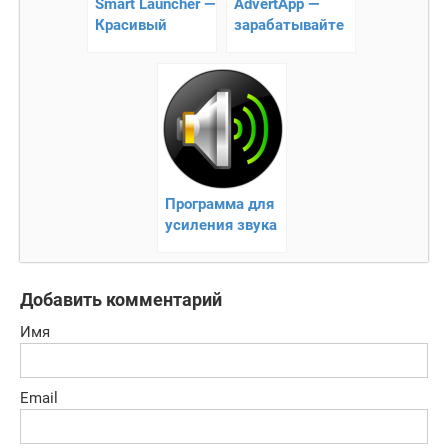
Smart Launcher —
AdvertApp —
Красивый
зарабатывайте
лаунчер для
деньги на своем
андроид
Андроиде!
Программа для
усиления звука
на Андроид
Добавить комментарий
Имя
Email