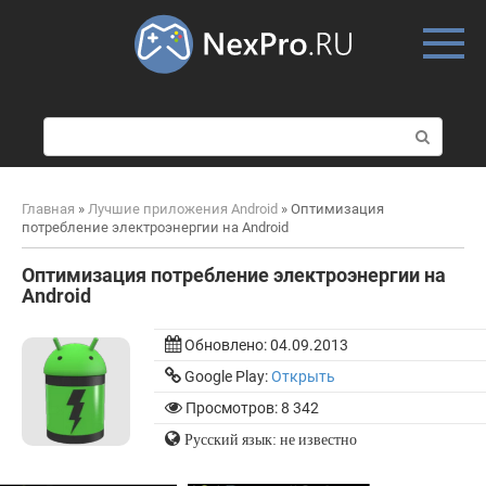
Skip
to
content
П
о
и
с
Главная
»
Лучшие приложения Android
»
Оптимизация
к
потребление электроэнергии на Android
:
Оптимизация потребление электроэнергии на
Android
Обновлено:
04.09.2013
Google Play:
Открыть
Просмотров: 8 342
Русский язык: не известно