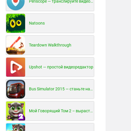
Periscope — транслируйте видео в реальном времени!
Natoons
Teardown Walkthrough
Upshot — простой видеоредактор
Bus Simulator 2015 — станьте настоящим водителем автобуса!
Мой Говорящий Том 2 – вырасти и воспитай своего котенка