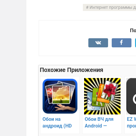
Интернет программы д
По
Похожие Приложения
Обои на
Обои ВЧ для
EZ 
андроид (HD
Android —
про
wallpapers)
Набор
и к