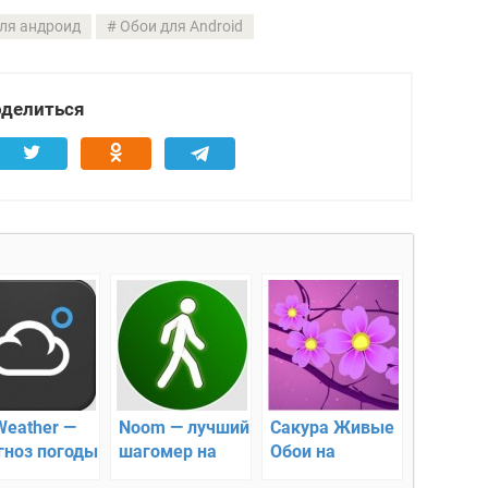
ля андроид
Обои для Android
делиться
Weather —
Noom — лучший
Сакура Живые
гноз погоды
шагомер на
Обои на
расивые
Андроид
Андроид