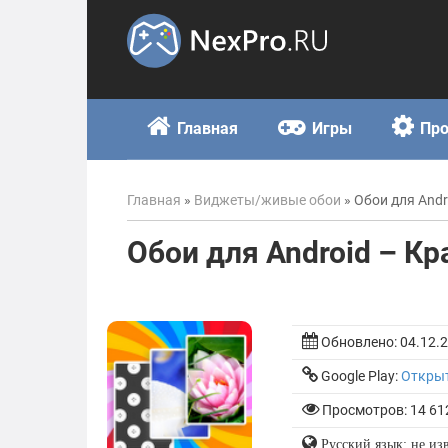
Skip
to
content
Главная
Игры
Пр
Главная
»
Виджеты/живые обои
»
Обои для Andr
Обои для Android – Кр
Обновлено:
04.12.
Google Play:
Откры
Просмотров: 14 61
Русский язык: не из