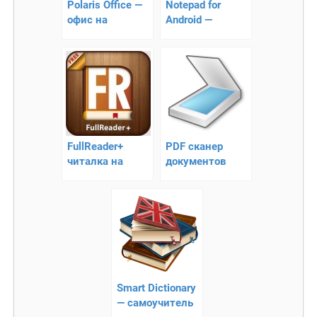
Polaris Office —
Notepad for
офис на
Android —
Андроид
лучший блокнот
FullReader+
PDF сканер
читалка на
документов
Android
Smart Dictionary
— cамоучитель