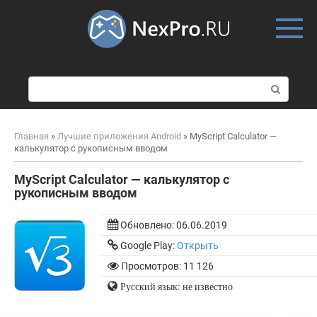
Skip
to
content
П
о
и
с
Главная
»
Лучшие приложения Android
»
MyScript Calculator —
к
калькулятор с рукописным вводом
:
MyScript Calculator — калькулятор с
рукописным вводом
Обновлено:
06.06.2019
Google Play:
Открыть
Просмотров: 11 126
Русский язык: не известно