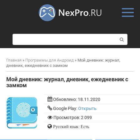
Skip
to
content
П
о
и
с
Главная
»
Программы для Андроид
»
Мой дневник: журнал,
к
дневник, ежедневник с замком
:
Мой дневник: журнал, дневник, ежедневник с
замком
Обновлено:
18.11.2020
Google Play:
Открыть
Просмотров: 2 099
Русский язык: Есть