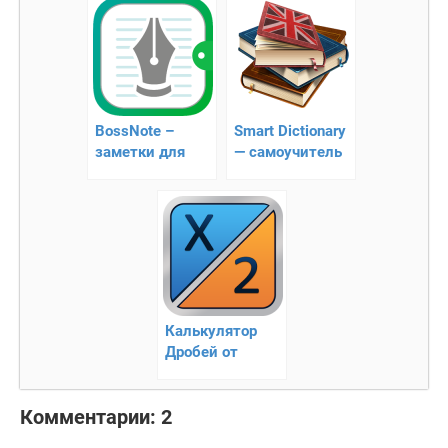
вашем кармане
BossNote –
Smart Dictionary
заметки для
— cамоучитель
андроид
английского
языка
Калькулятор
Дробей от
Mathlab
Комментарии: 2