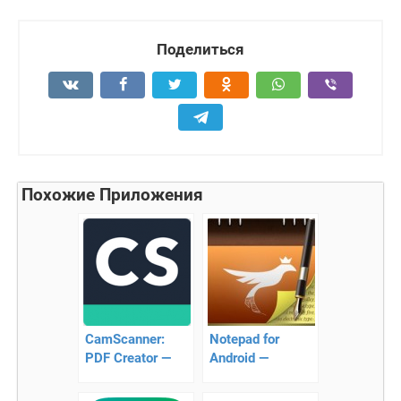
Поделиться
Похожие Приложения
CamScanner:
Notepad for
PDF Creator —
Android —
Сканер
лучший блокнот
документов в