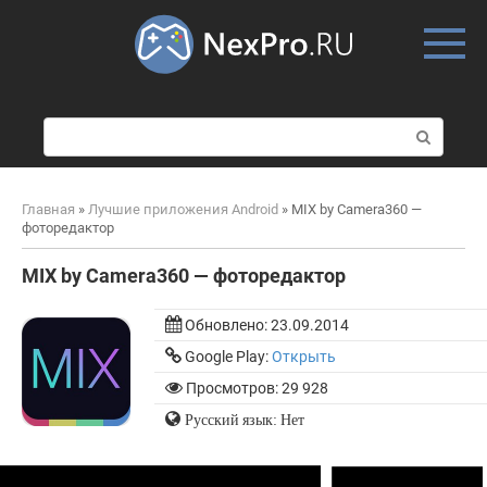
Skip
to
content
П
о
и
с
Главная
»
Лучшие приложения Android
»
MIX by Camera360 —
к
фоторедактор
:
MIX by Camera360 — фоторедактор
Обновлено:
23.09.2014
Google Play:
Открыть
Просмотров: 29 928
Русский язык: Нет