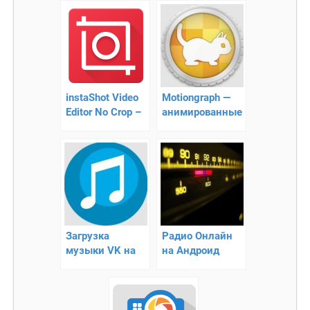
instaShot Video
Motiongraph —
Editor No Crop –
анимированные
как наилучше
фотографии
показать себя в
Instagram
Загрузка
Радио Онлайн
музыки VK на
на Андроид
Андроид