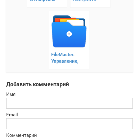
приложений,
слайдер
защита
громкости
данных(MAX)
FileMaster:
Управление,
передача и
очистка файлов
Добавить комментарий
Имя
Email
Комментарий