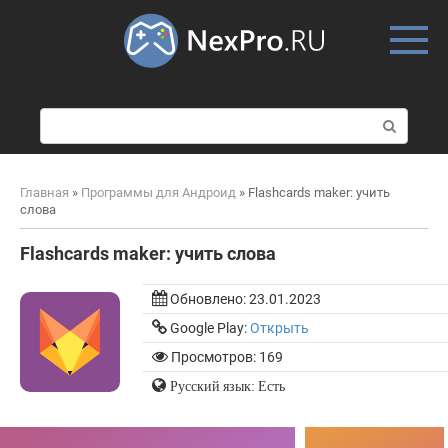
Skip
to
content
П
о
и
с
Главная
»
Программы для Андроид
»
Flashcards maker: учить
к
слова
:
Flashcards maker: учить слова
Обновлено:
23.01.2023
Google Play:
Открыть
Просмотров: 169
Русский язык: Есть