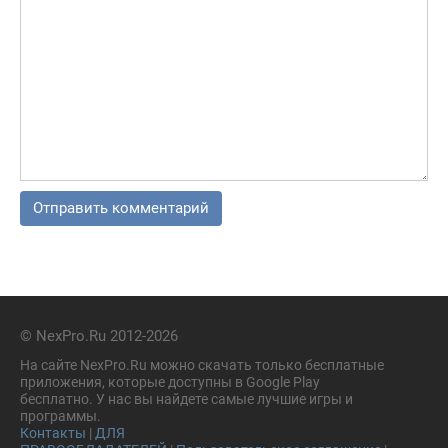
© NexPro.Ru 2012-2026
На сайте NexPro.Ru можно скачать только бесплатные
приложения, которые доступны в Google Play
бесплатно. У нас вы найдете самые лучшие игры и
программы.
Контакты
|
ДЛЯ